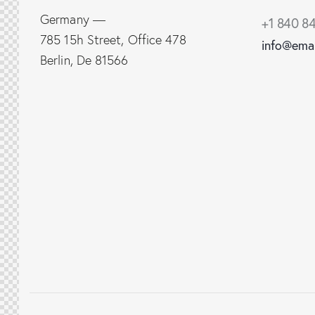
Germany —
+1 840 84
785 15h Street, Office 478
info@ema
Berlin, De 81566