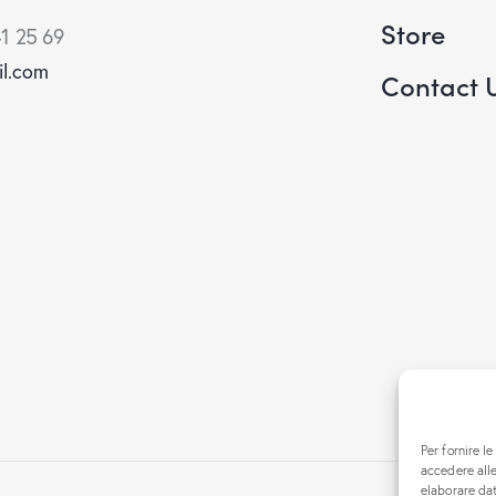
Store
1 25 69
il.com
Contact 
Per fornire l
accedere alle
elaborare da