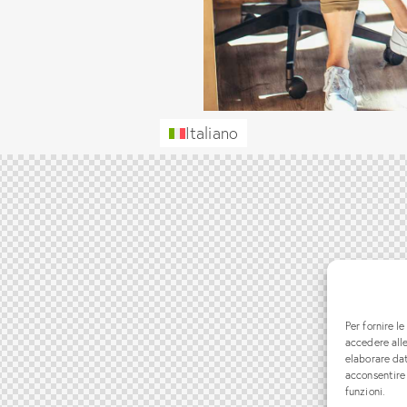
Italiano
Per fornire l
accedere alle
elaborare da
acconsentire 
funzioni.