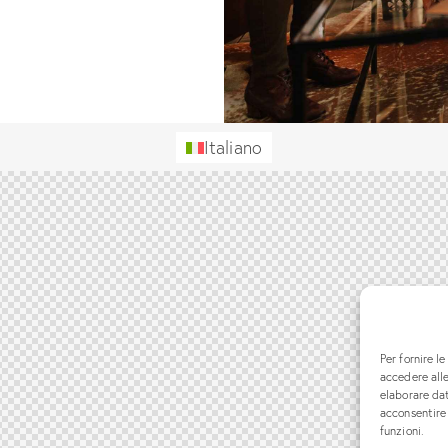
Italiano
Per fornire l
accedere alle
elaborare da
acconsentire 
funzioni.