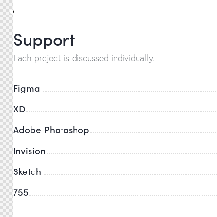
Support
Each project is discussed individually.
Figma
XD
Adobe Photoshop
Invision
Sketch
755