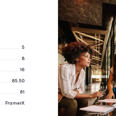
5
8
16
85.50
81
FramerX