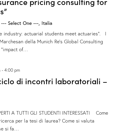
surance pricing consulting for
s”
 --- Select One ---, Italia
e industry: actuarial students meet actuaries". I
 Marchesan della Munich Re's Global Consulting
u "impact of…
m
-
4:00 pm
clo di incontri laboratoriali –
ERTI A TUTTI GLI STUDENTI INTERESSATI Come
icerca per la tesi di laurea? Come si valuta
ome si fa…