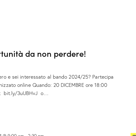
tunità da non perdere!
tero e sei interessato al bando 2024/25? Partecipa
anizzato online Quando: 20 DICEMBRE ore 18:00
nk bit.ly/3uUBHvJ o…
4 @ 9:00 am
-
2:30 pm