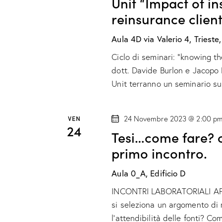
v
Unit “Impact of in
e
reinsurance client
i
r
Aula 4D
via Valerio 4, Trieste,
c
s
a
Ciclo di seminari: "knowing th
t
E
dott. Davide Burlon e Jacopo
Unit terranno un seminario s
v
e
e
N
n
VEN
24 Novembre 2023 @ 2:00 p
24
t
Tesi…come fare? ci
a
i
primo incontro.
p
v
e
Aula 0_A, Edificio D
i
r
INCONTRI LABORATORIALI AP
P
si seleziona un argomento di r
g
a
l’attendibilità delle fonti? C