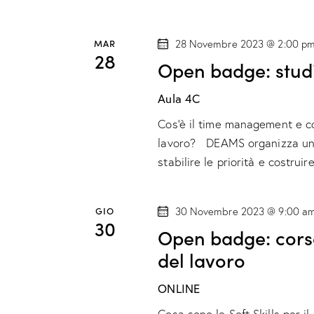
r
a
o
z
MAR
28 Novembre 2023 @ 2:00 p
l
28
Open badge: studi
a
i
C
Aula 4C
o
h
Cos'è il time management e co
i
n
lavoro? DEAMS organizza un O
a
stabilire le priorità e costrui
v
e
e
.
GIO
30 Novembre 2023 @ 9:00 a
30
Open badge: corso 
del lavoro
ONLINE
Cosa sono le Soft Skills per i