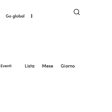
Go global
E
Lista
Mese
Giorno
 Eventi
v
e
n
t
o