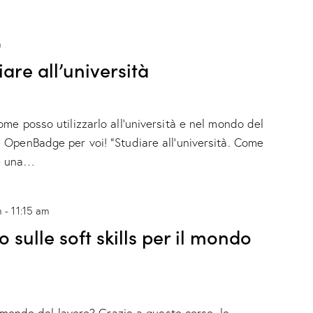
m
are all’università
me posso utilizzarlo all'università e nel mondo del
penBadge per voi! “Studiare all'università. Come
re una…
m
-
11:15 am
sulle soft skills per il mondo
l mondo del lavoro? Grazie a questo corso, lo