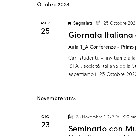
c
Ottobre 2023
i
l
i
e
R
P
z
MER
Segnalati
25 Ottobre 202
25
a
Giornata Italiana 
i
i
r
o
Aula 1_A Conferenze - Primo 
o
c
n
l
Cari studenti, vi invitiamo all
a
e
a
ISTAT, società Italiana della 
l
C
aspettiamo il 25 Ottobre 202
a
r
h
d
c
i
a
Novembre 2023
a
t
a
v
a
GIO
e
23 Novembre 2023 @ 2:00 p
e
.
23
Seminario con Mu
.
C