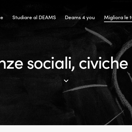
e
Studiare al DEAMS
Deams 4 you
Migliora le t
 sociali, civiche 