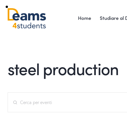
Home
Studiare al
steel production
E
I
v
n
s
e
e