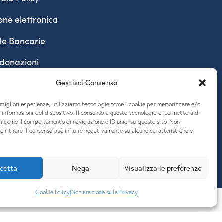
one elettronica
te Bancarie
 donazioni
Gestisci Consenso
e migliori esperienze, utilizziamo tecnologie come i cookie per memorizzare e/o
 informazioni del dispositivo. Il consenso a queste tecnologie ci permetterà di
ti come il comportamento di navigazione o ID unici su questo sito. Non
o ritirare il consenso può influire negativamente su alcune caratteristiche e
890324 – P.E.C. ateneo@pec.units.it
cetta
Nega
Visualizza le preferenze
Cookie Policy
Dichiarazione sulla Privacy