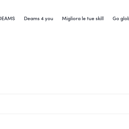
 DEAMS
Deams 4 you
Migliora le tue skill
Go glo