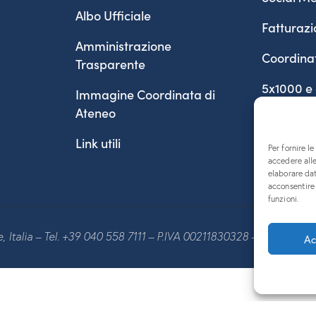
Albo Ufficiale
Fatturazi
Amministrazione
Coordina
Trasparente
5x1000 e
Immagine Coordinata di
Ateneo
Link utili
Per fornire l
accedere alle
elaborare da
acconsentire 
funzioni.
te, Italia – Tel. +39 040 558 7111 – P.IVA 00211830328 – C.F. 80013
Ac