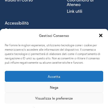
Ateneo
Link utili
Accessibilità
Privacy
Gestisci Consenso
Social Media Policy
Fatturazione elettronica
Per fornire le migliori esperienze, utilizziamo tecnologie come i cookie per
Coordinate Bancarie
memorizzare e/o accedere alle informazioni del dispositivo. Il consenso a
queste tecnologie ci permetterà di elaborare dati come il comportamento di
5x1000 e donazioni
navigazione o ID unici su questo sito. Non acconsentire o ritirare il consenso
può influire negativamente su alcune caratteristiche e funzioni.
Accetta
Nega
Piazzale Europa, 1 – 34127 – Trieste, Italia – Tel. +39 040 558
7111 – P.IVA 00211830328 – C.F. 80013890324 – P.E.C.
Visualizza le preferenze
ateneo@pec.units.it