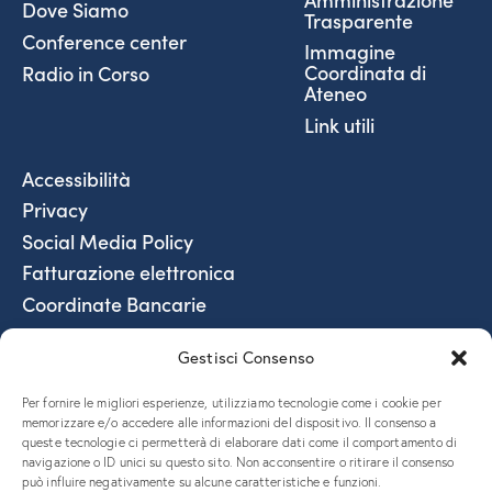
Dove Siamo
Trasparente
Conference center
Immagine
Coordinata di
Radio in Corso
Ateneo
Link utili
Accessibilità
Privacy
Social Media Policy
Fatturazione elettronica
Coordinate Bancarie
5x1000 e donazioni
Gestisci Consenso
Per fornire le migliori esperienze, utilizziamo tecnologie come i cookie per
memorizzare e/o accedere alle informazioni del dispositivo. Il consenso a
queste tecnologie ci permetterà di elaborare dati come il comportamento di
Piazzale Europa, 1 – 34127 – Trieste, Italia – Tel. +39 040 558
navigazione o ID unici su questo sito. Non acconsentire o ritirare il consenso
7111 – P.IVA 00211830328 – C.F. 80013890324 – P.E.C.
può influire negativamente su alcune caratteristiche e funzioni.