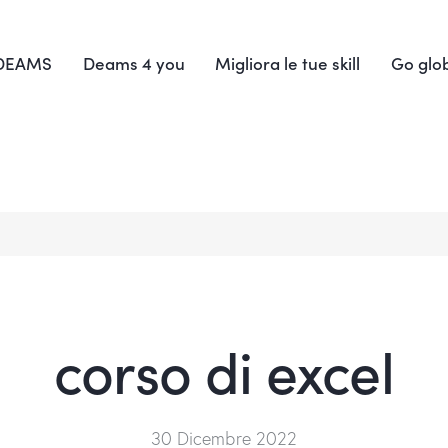
 DEAMS
Deams 4 you
Migliora le tue skill
Go glo
corso di excel
30 Dicembre 2022