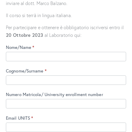
inviare al dott. Marco Balzano.
Il corso si terrà in lingua italiana.
Per partecipare e ottenere è obbligatorio iscriversi entro il
20 Ottobre 2023
al Laboratorio qui:
Laboratorio
Nome/Name
*
"Qualitative
Research
in
Cognome/Surname
*
Social
Sciences:
An
Numero Matricola/ University enrollment number
analysis
of
Benefit
Corporations"
Email UNITS
*