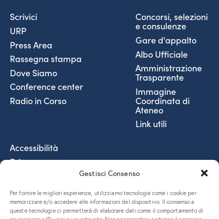
Scrivici
Concorsi, selezioni
e consulenze
URP
Gare d'appalto
Press Area
Albo Ufficiale
Rassegna stampa
Amministrazione
Dove Siamo
Trasparente
Conference center
Immagine
Coordinata di
Radio in Corso
Ateneo
Link utili
Accessibilità
Privacy
Gestisci Consenso
Social Media Policy
Fatturazione elettronica
Per fornire le migliori esperienze, utilizziamo tecnologie come i cookie per
Coordinate Bancarie
memorizzare e/o accedere alle informazioni del dispositivo. Il consenso a
queste tecnologie ci permetterà di elaborare dati come il comportamento di
5x1000 e donazioni