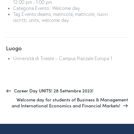
12:00 pm - 1:00 pm
Categoria Evento:
Welcome day
Tag Evento:
deams
,
matricola
,
matricole
,
nuovi
iscritti
,
units
,
welcome day
Luogo
Università di Trieste – Campus Piazzale Europa 1
Career Day UNITS! 28 Settembre 2023!
Welcome day for students of Business & Management
and International Economics and Financial Markets!