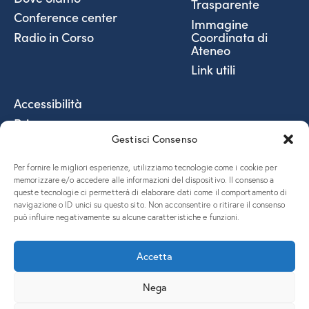
Trasparente
Conference center
Immagine
Coordinata di
Radio in Corso
Ateneo
Link utili
Accessibilità
Privacy
Gestisci Consenso
Social Media Policy
Fatturazione elettronica
Per fornire le migliori esperienze, utilizziamo tecnologie come i cookie per
Coordinate Bancarie
memorizzare e/o accedere alle informazioni del dispositivo. Il consenso a
queste tecnologie ci permetterà di elaborare dati come il comportamento di
5x1000 e donazioni
navigazione o ID unici su questo sito. Non acconsentire o ritirare il consenso
può influire negativamente su alcune caratteristiche e funzioni.
Accetta
Nega
Piazzale Europa, 1 – 34127 – Trieste, Italia – Tel. +39 040 558
7111 – P.IVA 00211830328 – C.F. 80013890324 – P.E.C.