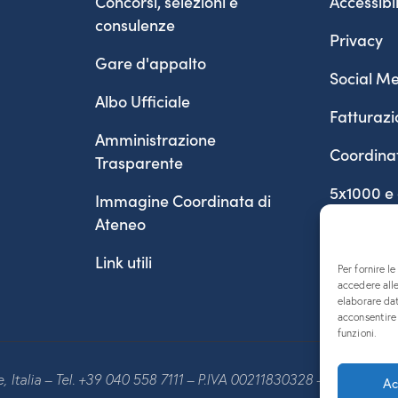
Concorsi, selezioni e
Accessibil
consulenze
Privacy
Gare d'appalto
Social Me
Albo Ufficiale
Fatturazi
Amministrazione
Coordina
Trasparente
5x1000 e
Immagine Coordinata di
Ateneo
Link utili
Per fornire l
accedere alle
elaborare da
acconsentire 
funzioni.
te, Italia – Tel. +39 040 558 7111 – P.IVA 00211830328 – C.F. 80013
Ac