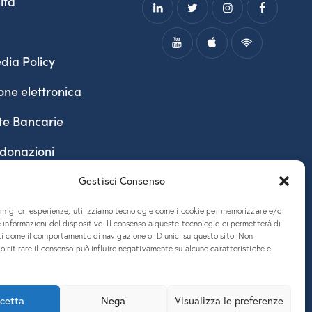
ità
dia Policy
one elettronica
te Bancarie
 donazioni
Gestisci Consenso
e migliori esperienze, utilizziamo tecnologie come i cookie per memorizzare e/o
 informazioni del dispositivo. Il consenso a queste tecnologie ci permetterà di
ti come il comportamento di navigazione o ID unici su questo sito. Non
o ritirare il consenso può influire negativamente su alcune caratteristiche e
890324 – P.E.C. ateneo@pec.units.it
cetta
Nega
Visualizza le preferenze