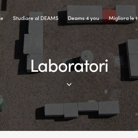
e
Studiare al DEAMS
Deams 4 you
Migliora le t
Laboratori