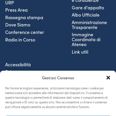
URP
Gare d'appalto
Press Area
Albo Ufficiale
Rassegna stampa
Amministrazione
Dove Siamo
Trasparente
Conference center
Immagine
Coordinata di
Radio in Corso
Ateneo
Link utili
Accessibilità
Privacy
Gestisci Consenso
Social Media Policy
Fatturazione elettronica
Per fornire le migliori esperienze, utilizziamo tecnologie come i cookie per
Coordinate Bancarie
memorizzare e/o accedere alle informazioni del dispositivo. Il consenso a
queste tecnologie ci permetterà di elaborare dati come il comportamento di
5x1000 e donazioni
navigazione o ID unici su questo sito. Non acconsentire o ritirare il consenso
può influire negativamente su alcune caratteristiche e funzioni.