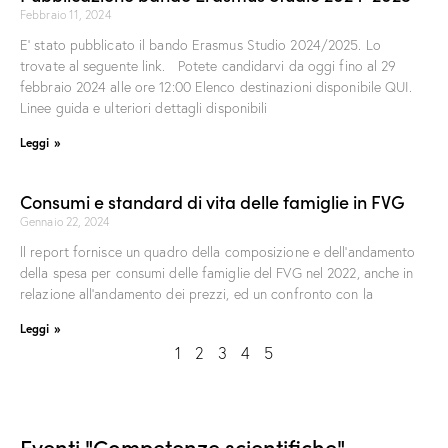
Febbraio 11, 2024
E’ stato pubblicato il bando Erasmus Studio 2024/2025. Lo
trovate al seguente link. Potete candidarvi da oggi fino al 29
febbraio 2024 alle ore 12:00 Elenco destinazioni disponibile QUI.
Linee guida e ulteriori dettagli disponibili
Leggi »
Consumi e standard di vita delle famiglie in FVG
Gennaio 22, 2024
ll report fornisce un quadro della composizione e dell’andamento
della spesa per consumi delle famiglie del FVG nel 2022, anche in
relazione all’andamento dei prezzi, ed un confronto con la
Leggi »
1
2
3
4
5
Eventi "Competenze scientifiche"