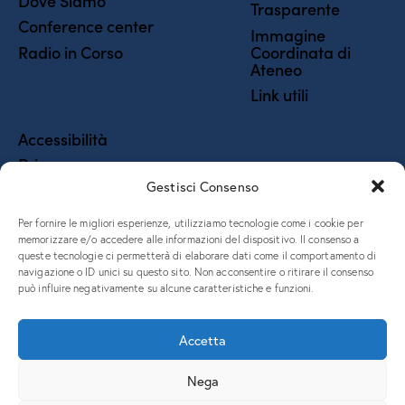
Dove Siamo
Trasparente
Conference center
Immagine
Coordinata di
Radio in Corso
Ateneo
Link utili
Accessibilità
Privacy
Gestisci Consenso
Social Media Policy
Fatturazione elettronica
Per fornire le migliori esperienze, utilizziamo tecnologie come i cookie per
Coordinate Bancarie
memorizzare e/o accedere alle informazioni del dispositivo. Il consenso a
queste tecnologie ci permetterà di elaborare dati come il comportamento di
5x1000 e donazioni
navigazione o ID unici su questo sito. Non acconsentire o ritirare il consenso
può influire negativamente su alcune caratteristiche e funzioni.
Accetta
Nega
Piazzale Europa, 1 – 34127 – Trieste, Italia – Tel. +39 040 558
7111 – P.IVA 00211830328 – C.F. 80013890324 – P.E.C.