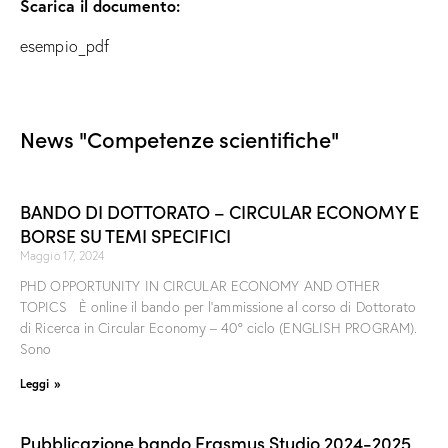
Scarica il documento:
esempio_pdf
News "Competenze scientifiche"
BANDO DI DOTTORATO – CIRCULAR ECONOMY E
BORSE SU TEMI SPECIFICI
Maggio 17, 2024
PHD OPPORTUNITY IN CIRCULAR ECONOMY AND OTHER
TOPICS È online il bando per l’ammissione al corso di Dottorato
di Ricerca in Circular Economy – 40° ciclo (ENGLISH PROGRAM).
Sono
Leggi »
Pubblicazione bando Erasmus Studio 2024-2025