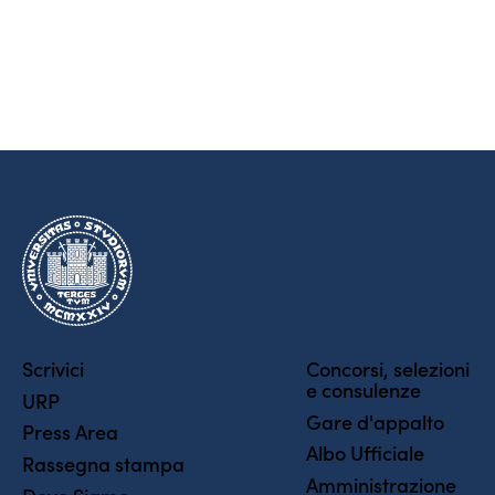
Scrivici
Concorsi, selezioni
e consulenze
URP
Gare d'appalto
Press Area
Albo Ufficiale
Rassegna stampa
Amministrazione