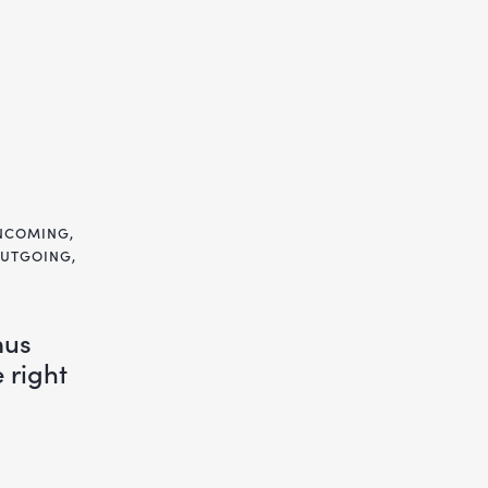
INCOMING
,
OUTGOING
,
mus
 right