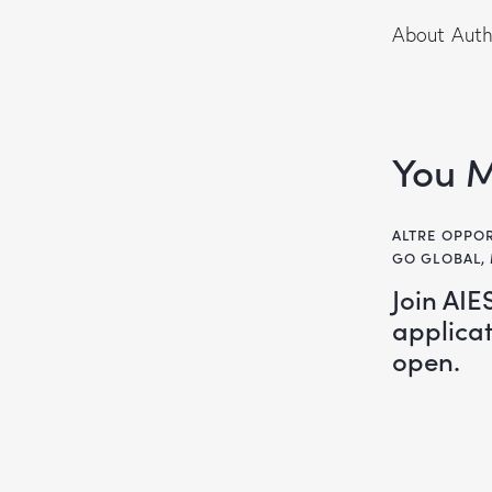
About Auth
You M
ALTRE OPPO
GO GLOBAL
,
Join AI
applica
open.