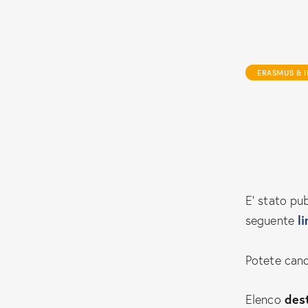
ERASMUS & 
E’ stato pub
li
seguente
Potete can
des
Elenco