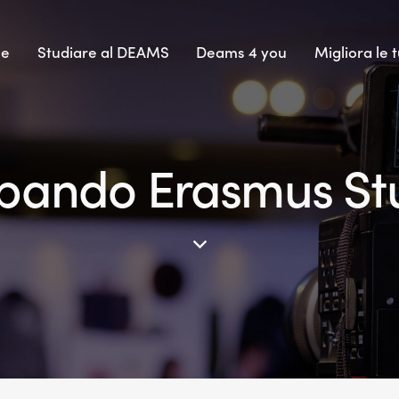
e
Studiare al DEAMS
Deams 4 you
Migliora le t
 bando Erasmus St