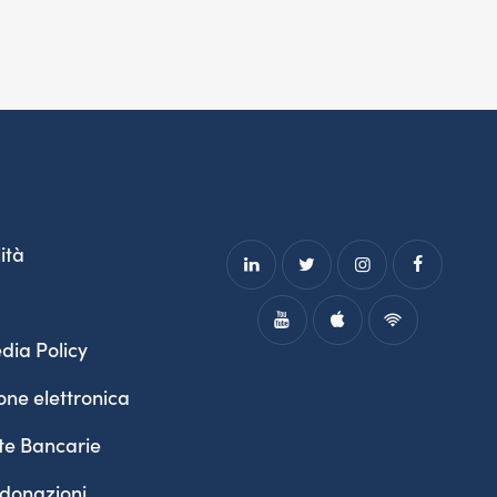
ità
dia Policy
one elettronica
te Bancarie
 donazioni