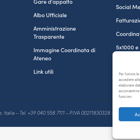
Gare d'appalto
Social Me
Albo Ufficiale
Fatturazi
Amministrazione
Coordina
Trasparente
5x1000 e
Immagine Coordinata di
Ateneo
Link utili
Per fornire l
accedere alle
elaborare da
acconsentire 
funzioni.
te, Italia – Tel. +39 040 558 7111 – P.IVA 00211830328 – C.F. 80013
Ac