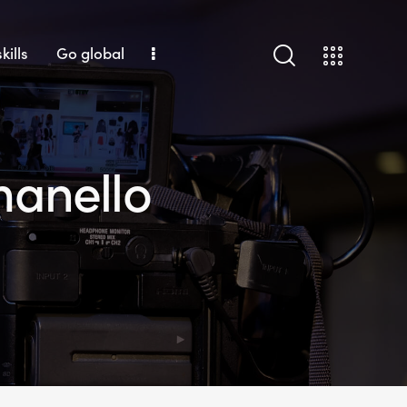
kills
Go global
manello