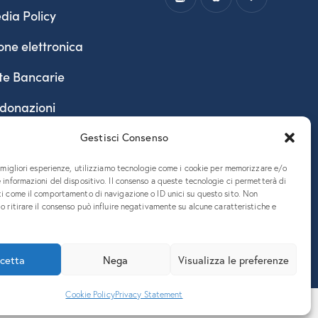
dia Policy
one elettronica
te Bancarie
 donazioni
Gestisci Consenso
e migliori esperienze, utilizziamo tecnologie come i cookie per memorizzare e/o
 informazioni del dispositivo. Il consenso a queste tecnologie ci permetterà di
ti come il comportamento di navigazione o ID unici su questo sito. Non
o ritirare il consenso può influire negativamente su alcune caratteristiche e
890324 – P.E.C. ateneo@pec.units.it
cetta
Nega
Visualizza le preferenze
Cookie Policy
Privacy Statement