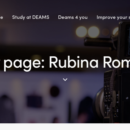
e
Study at DEAMS
Deams 4 you
Improve your s
 page: Rubina Ro