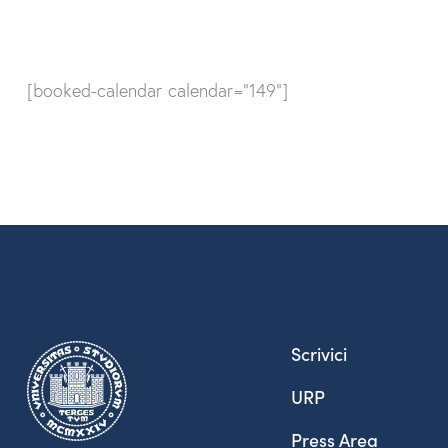
[booked-calendar calendar="149"]
Scrivici
URP
Press Area