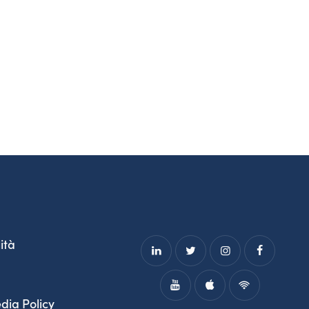
ità
dia Policy