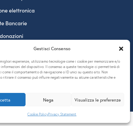
one elettronica
te Bancarie
 donazioni
Gestisci Consenso
e migliori esperienze, utilizziamo tecnologie come i cookie per memorizzare e/o
 informazioni del dispositivo. Il consenso a queste tecnologie ci permetterà di
ti come il comportamento di navigazione o ID unici su questo sito. Non
o ritirare il consenso può influire negativamente su alcune caratteristiche e
890324 – P.E.C. ateneo@pec.units.it
cetta
Nega
Visualizza le preferenze
Cookie Policy
Privacy Statement