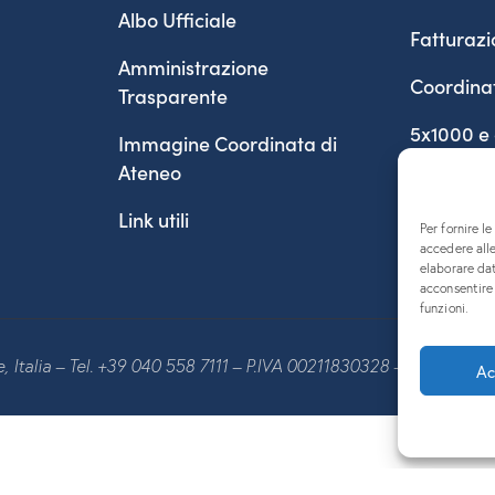
Albo Ufficiale
Fatturazi
Amministrazione
Coordina
Trasparente
5x1000 e
Immagine Coordinata di
Ateneo
Link utili
Per fornire l
accedere alle
elaborare da
acconsentire 
funzioni.
te, Italia – Tel. +39 040 558 7111 – P.IVA 00211830328 – C.F. 80013
Ac