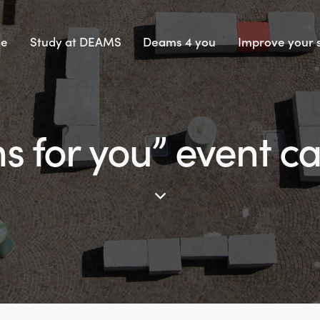
e
Study at DEAMS
Deams 4 you
Improve your s
 for you” event c