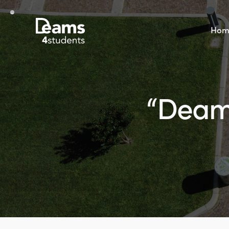
Hom
“Deams