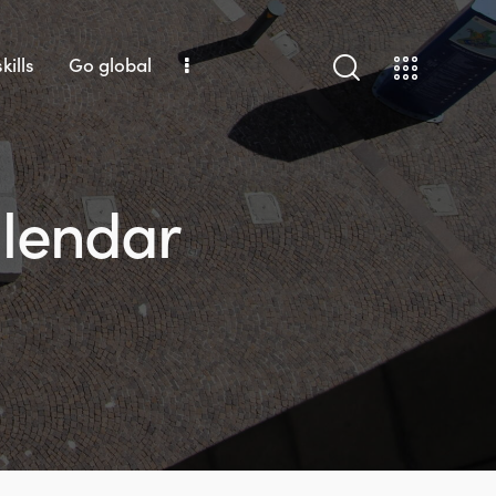
kills
Go global
alendar