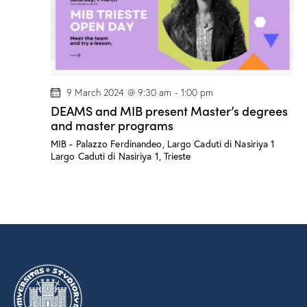
e
w
a
a
s
t
r
N
e
c
a
.
h
v
a
i
9 March 2024 @ 9:30 am
-
1:00 pm
g
n
DEAMS and MIB present Master’s degrees
a
and master programs
d
t
V
MIB - Palazzo Ferdinandeo, Largo Caduti di Nasiriya 1
i
Largo Caduti di Nasiriya 1, Trieste
i
o
e
n
w
s
N
a
v
i
g