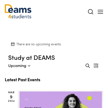
There are no upcoming events.
Study at DEAMS
E
E
Upcoming
S
L
v
S
v
e
i
a
e
e
e
s
Latest Past Events
r
n
l
t
n
c
t
e
t
h
MAR
V
c
s
9
i
t
2024
S
e
d