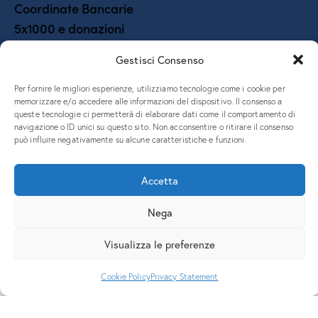
Coordinate Bancarie
5x1000 e donazioni
Gestisci Consenso
Per fornire le migliori esperienze, utilizziamo tecnologie come i cookie per
memorizzare e/o accedere alle informazioni del dispositivo. Il consenso a
queste tecnologie ci permetterà di elaborare dati come il comportamento di
Piazzale Europa, 1 – 34127 – Trieste, Italia – Tel. +39 040 558
navigazione o ID unici su questo sito. Non acconsentire o ritirare il consenso
7111 – P.IVA 00211830328 – C.F. 80013890324 – P.E.C.
può influire negativamente su alcune caratteristiche e funzioni.
ateneo@pec.units.it
Accetta
Nega
Visualizza le preferenze
Cookie Policy
Privacy Statement
English
Italiano
(
Italian
)