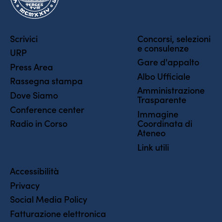
a
t
i
Scrivici
Concorsi, selezioni
e consulenze
o
URP
Gare d'appalto
n
Press Area
Albo Ufficiale
Rassegna stampa
Amministrazione
Dove Siamo
Trasparente
Conference center
Immagine
Coordinata di
Radio in Corso
Ateneo
Link utili
Accessibilità
Privacy
Social Media Policy
Fatturazione elettronica