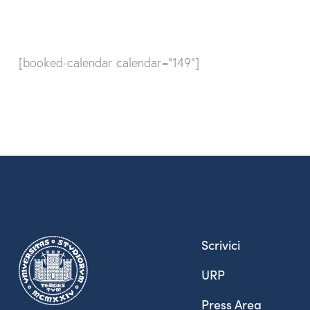
[booked-calendar calendar="149"]
Scrivici
URP
Press Area