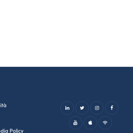
ità
dia Policy