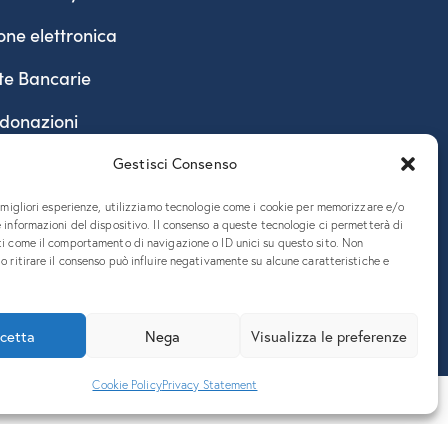
one elettronica
te Bancarie
 donazioni
Gestisci Consenso
e migliori esperienze, utilizziamo tecnologie come i cookie per memorizzare e/o
 informazioni del dispositivo. Il consenso a queste tecnologie ci permetterà di
ti come il comportamento di navigazione o ID unici su questo sito. Non
o ritirare il consenso può influire negativamente su alcune caratteristiche e
890324 – P.E.C. ateneo@pec.units.it
cetta
Nega
Visualizza le preferenze
Cookie Policy
Privacy Statement