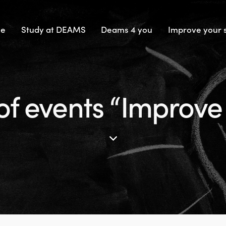
e
Study at DEAMS
Deams 4 you
Improve your s
f events “Improve y