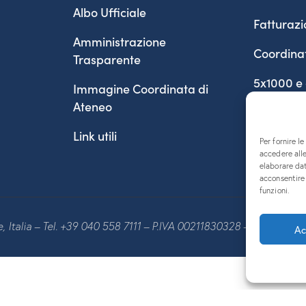
Albo Ufficiale
Fatturazi
Amministrazione
Coordina
Trasparente
5x1000 e
Immagine Coordinata di
Ateneo
Link utili
Per fornire l
accedere alle
elaborare da
acconsentire 
funzioni.
te, Italia – Tel. +39 040 558 7111 – P.IVA 00211830328 – C.F. 80013
Ac