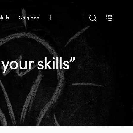
kills
Go global
our skills”