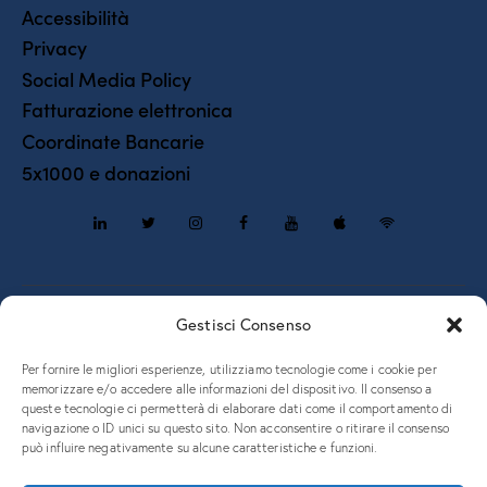
Accessibilità
Privacy
Social Media Policy
Fatturazione elettronica
Coordinate Bancarie
5x1000 e donazioni
Piazzale Europa, 1 – 34127 – Trieste, Italia – Tel. +39 040 558
Gestisci Consenso
7111 – P.IVA 00211830328 – C.F. 80013890324 – P.E.C.
ateneo@pec.units.it
Per fornire le migliori esperienze, utilizziamo tecnologie come i cookie per
memorizzare e/o accedere alle informazioni del dispositivo. Il consenso a
queste tecnologie ci permetterà di elaborare dati come il comportamento di
navigazione o ID unici su questo sito. Non acconsentire o ritirare il consenso
può influire negativamente su alcune caratteristiche e funzioni.