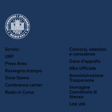
Scrivici
Concorsi, selezioni
e consulenze
URP
Gare d'appalto
Press Area
Albo Ufficiale
Rassegna stampa
Amministrazione
Dove Siamo
Trasparente
Conference center
Immagine
Coordinata di
Radio in Corso
Ateneo
Link utili