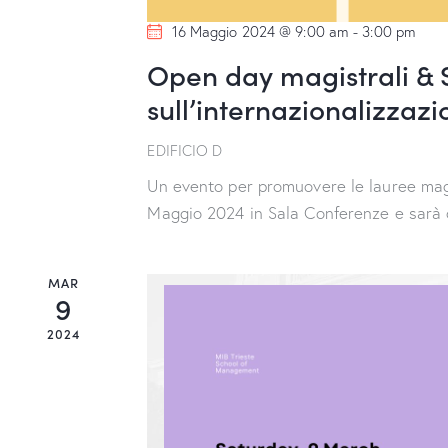
i
r
16 Maggio 2024 @ 9:00 am
-
3:00 pm
P
Open day magistrali &
g
a
sull’internazionalizzaz
r
a
o
EDIFICIO D
z
l
Un evento per promuovere le lauree magi
a
i
Maggio 2024 in Sala Conferenze e sarà 
C
o
h
MAR
i
9
n
a
2024
v
e
e
.