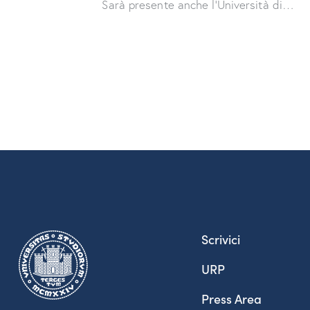
Sarà presente anche l'Università di…
Scrivici
URP
Press Area