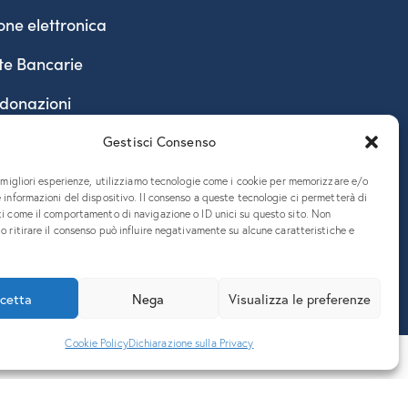
one elettronica
te Bancarie
 donazioni
Gestisci Consenso
e migliori esperienze, utilizziamo tecnologie come i cookie per memorizzare e/o
 informazioni del dispositivo. Il consenso a queste tecnologie ci permetterà di
ti come il comportamento di navigazione o ID unici su questo sito. Non
o ritirare il consenso può influire negativamente su alcune caratteristiche e
890324 – P.E.C. ateneo@pec.units.it
cetta
Nega
Visualizza le preferenze
Cookie Policy
Dichiarazione sulla Privacy