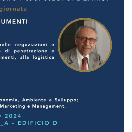
g
a
z
i
o
n
e