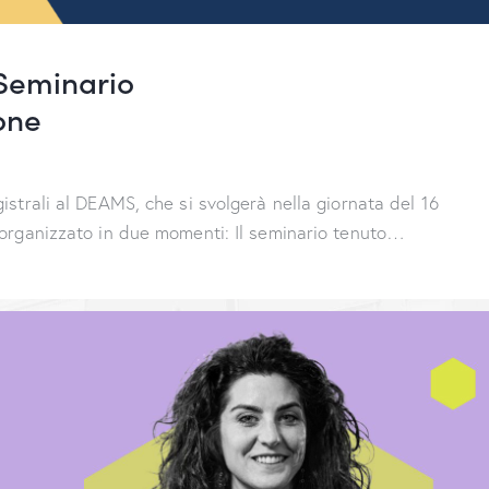
 Seminario
ione
strali al DEAMS, che si svolgerà nella giornata del 16
organizzato in due momenti: Il seminario tenuto…