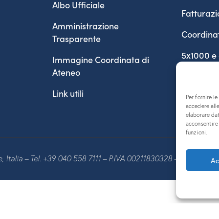
Albo Ufficiale
Fatturazi
Amministrazione
Coordina
Trasparente
5x1000 e
Immagine Coordinata di
Ateneo
Link utili
Per fornire l
accedere alle
elaborare da
acconsentire 
funzioni.
te, Italia – Tel. +39 040 558 7111 – P.IVA 00211830328 – C.F. 80013
Ac
English
(
Inglese
)
Italiano