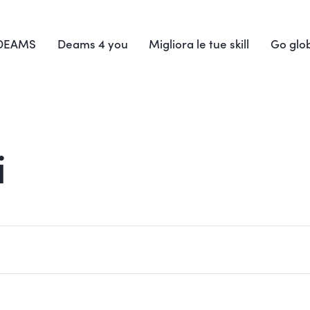
 DEAMS
Deams 4 you
Migliora le tue skill
Go glo
i