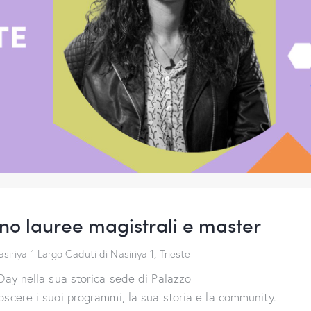
o lauree magistrali e master
asiriya 1
Largo Caduti di Nasiriya 1, Trieste
Day nella sua storica sede di Palazzo
scere i suoi programmi, la sua storia e la community.