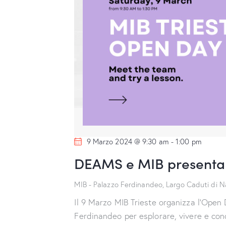
9 Marzo 2024 @ 9:30 am
-
1:00 pm
DEAMS e MIB presentan
MIB - Palazzo Ferdinandeo, Largo Caduti di N
Il 9 Marzo MIB Trieste organizza l'Open 
Ferdinandeo per esplorare, vivere e cono