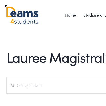
Home
Studiare al
Lauree Magistral
E
I
v
n
s
e
e