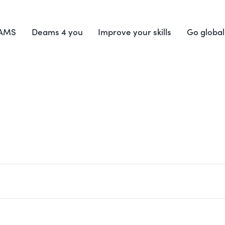
EAMS
Deams 4 you
Improve your skills
Go global