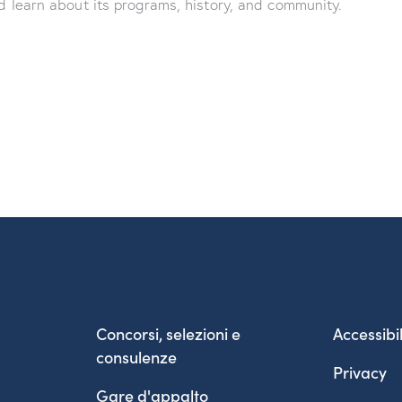
d learn about its programs, history, and community.
Concorsi, selezioni e
Accessibil
consulenze
Privacy
Gare d'appalto