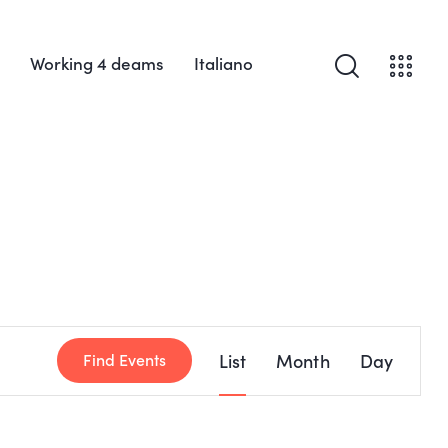
Working 4 deams
Italiano
E
List
Month
Day
Find Events
v
e