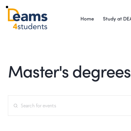
Home
Study at D
Master's degrees
E
E
v
n
t
e
e