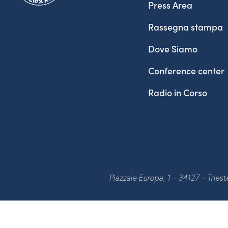
Press Area
v
r
Rassegna stampa
d
i
.
Dove Siamo
g
Conference center
a
Radio in Corso
t
i
o
n
Piazzale Europa, 1 – 34127 – Tries