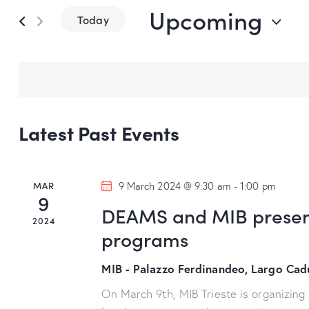
Upcoming
r
n
Today
K
S
t
e
e
y
s
l
w
e
S
o
c
Latest Past Events
r
t
e
d
d
.
a
a
MAR
9 March 2024 @ 9:30 am
-
1:00 pm
S
9
t
r
DEAMS and MIB present
e
2024
e
programs
a
c
.
r
MIB - Palazzo Ferdinandeo, Largo Cadu
h
c
h
On March 9th, MIB Trieste is organizing