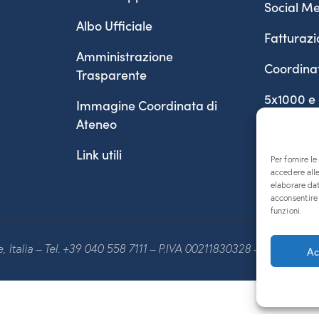
Social Me
Albo Ufficiale
Fatturazi
Amministrazione
Coordina
Trasparente
5x1000 e
Immagine Coordinata di
Ateneo
Link utili
Per fornire l
accedere alle
elaborare da
acconsentire 
funzioni.
te, Italia – Tel. +39 040 558 7111 – P.IVA 00211830328 – C.F. 80013
Ac