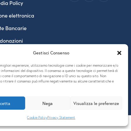
dia Policy
one elettronica
te Bancarie
 donazioni
Gestisci Consenso
e migliori esperienze, utilizziamo tecnologie come i cookie per memorizzare e/o
 informazioni del dispositivo. Il consenso a queste tecnologie ci permetterà di
ti come il comportamento di navigazione o ID unici su questo sito. Non
o ritirare il consenso può influire negativamente su alcune caratteristiche e
890324 – P.E.C. ateneo@pec.units.it
cetta
Nega
Visualizza le preferenze
Cookie Policy
Privacy Statement