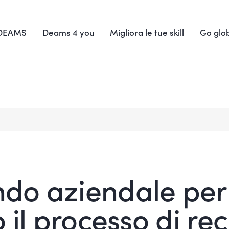
 DEAMS
Deams 4 you
Migliora le tue skill
Go glo
ndo aziendale per 
 il processo di rec