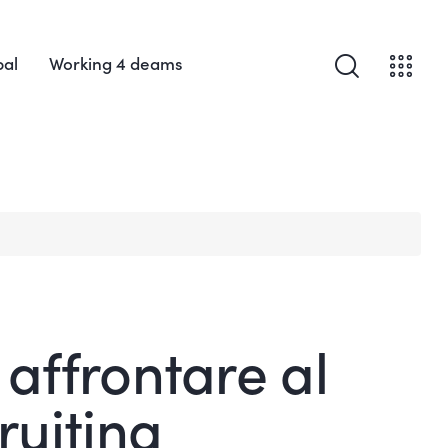
bal
Working 4 deams
affrontare al
ruiting