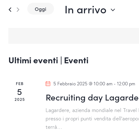
In arrivo
r
n
Oggi
i
S
t
s
e
c
i
l
i
e
R
P
z
Ultimi eventi | Eventi
a
i
i
r
o
o
c
n
FEB
5 Febbraio 2025 @ 10:00 am
-
12:00 pm
l
5
a
e
Recruiting day Lagarder
a
2025
l
C
r
a
Lagardere, azienda mondiale nel Travel Re
h
d
presso i propri punti vendita dell’aeropo
c
i
terrà…
a
a
t