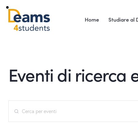
Home
Studiare al
Eventi di ricerca 
E
I
v
n
s
e
e