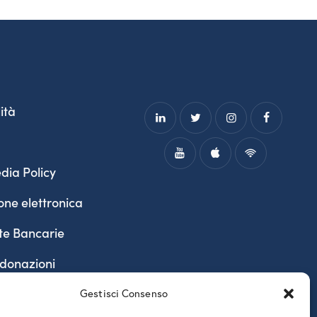
ità
dia Policy
one elettronica
te Bancarie
 donazioni
Gestisci Consenso