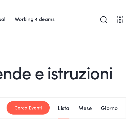
bal
Working 4 deams
ende e istruzioni
E
Lista
Mese
Giorno
Cerca Eventi
v
e