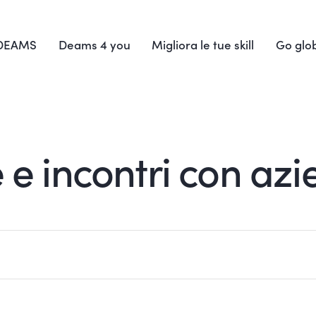
 DEAMS
Deams 4 you
Migliora le tue skill
Go glo
e e incontri con azi