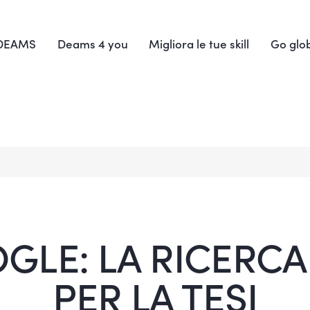
 DEAMS
Deams 4 you
Migliora le tue skill
Go glo
LE: LA RICERCA
PER LA TESI