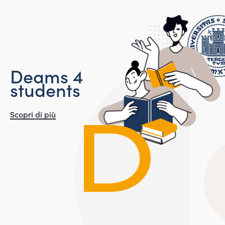
D
e
a
m
s
4
s
t
u
d
e
n
t
s
Scopri di più