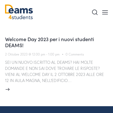
Welcome Day 2023 per i nuovi studenti
DEAMS!
2 Ottobre 2023 @ 12:00 pm
-
1:00 pm
0
Comments
SEI UN NUOVO ISCRITTO AL DEAMS? HAI MOLTE
DOMANDE E NON SAI DOVE TROVARE LE RISPOSTE?
VIENI AL WELCOME DAY IL 2 OTTOBRE 2023 ALLE ORE
12 IN AULA MAGNA, NELL'EDIFICIO…